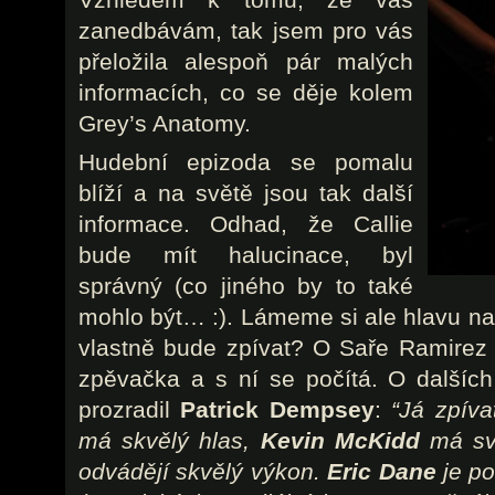
Vzhledem k tomu, že vás
zanedbávám, tak jsem pro vás
přeložila alespoň pár malých
informacích, co se děje kolem
Grey’s Anatomy.
Hudební epizoda se pomalu
blíží a na světě jsou tak další
informace. Odhad, že Callie
bude mít halucinace, byl
správný (co jiného by to také
mohlo být… :). Lámeme si ale hlavu na
vlastně bude zpívat? O Saře Ramirez 
zpěvačka a s ní se počítá. O dalších
prozradil
Patrick Dempsey
:
“Já zpív
má skvělý hlas,
Kevin McKidd
má svě
odvádějí skvělý výkon.
Eric Dane
je p