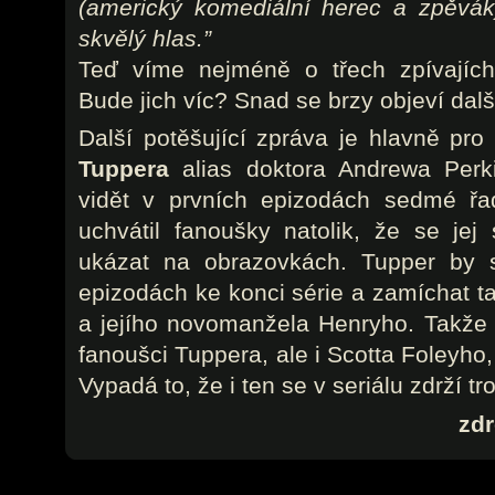
(americký komediální herec a zpěvák
skvělý hlas.”
Teď víme nejméně o třech zpívajích
Bude jich víc? Snad se brzy objeví dal
Další potěšující zpráva je hlavně pr
Tuppera
alias doktora Andrewa Perki
vidět v prvních epizodách sedmé řa
uchvátil fanoušky natolik, že se jej 
ukázat na obrazovkách. Tupper by s
epizodách ke konci série a zamíchat 
a jejího novomanžela Henryho. Takže
fanoušci Tuppera, ale i Scotta Foleyho,
Vypadá to, že i ten se v seriálu zdrží tr
zdr