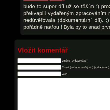
bude to super díl už se těším :) pr
překvapili vydařeným zpracováním 
nedůvěřovala (dokumentární díl). 
pořádně natřou ! Byla by to snad p
Vložit komentář
Jméno (vyžadováno)
E-mail (nebude zveřejněn) (vyžadován)
Web