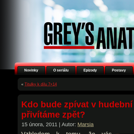
Novinky
O seriálu
Epizody
Postavy
«
Titulky k dílu 7×14
Kdo bude zpívat v hudební
přivítáme zpět?
15 února, 2011 | Autor:
Marsia