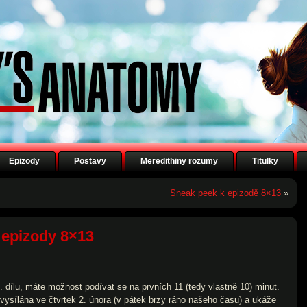
Epizody
Postavy
Meredithiny rozumy
Titulky
Sneak peek k epizodě 8×13
»
 epizody 8×13
dílu, máte možnost podívat se na prvních 11 (tedy vlastně 10) minut.
ysílána ve čtvrtek 2. února (v pátek brzy ráno našeho času) a ukáže