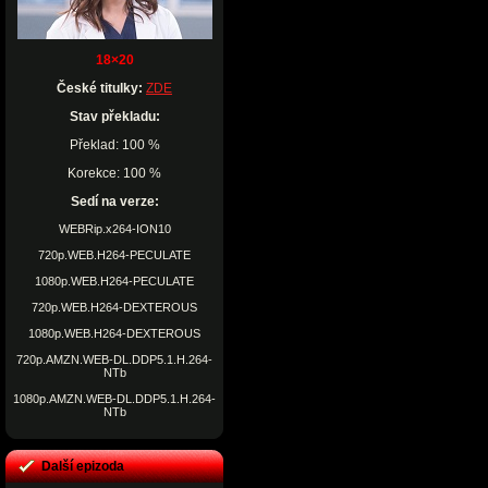
18×20
České titulky:
ZDE
Stav překladu:
Překlad: 100 %
Korekce: 100 %
Sedí na verze:
WEBRip.x264-ION10
720p.WEB.H264-PECULATE
1080p.WEB.H264-PECULATE
720p.WEB.H264-DEXTEROUS
1080p.WEB.H264-DEXTEROUS
720p.AMZN.WEB-DL.DDP5.1.H.264-
NTb
1080p.AMZN.WEB-DL.DDP5.1.H.264-
NTb
Další epizoda