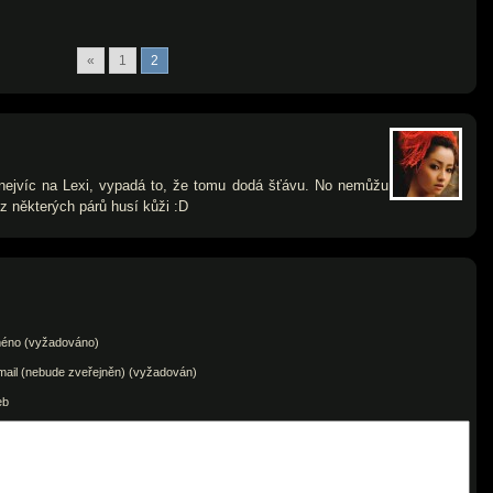
«
1
2
 nejvíc na Lexi, vypadá to, že tomu dodá šťávu. No nemůžu
z některých párů husí kůži :D
éno (vyžadováno)
mail (nebude zveřejněn) (vyžadován)
eb