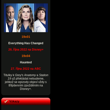
19x01
Everything Has Changed
26. října 2022 na Disney+
19x04
Haunted
27. října 2022 na ABC
Titulky k
Grey's Anatomy
a
Station
19
už překládat nebudeme,
jelikož se epizody objeví vždy s
třítýdenním zpožděním na
Disney+.
Vzkazy