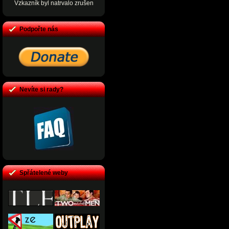
Vzkazník byl natrvalo zrušen
Podpořte nás
Nevíte si rady?
Spřátelené weby