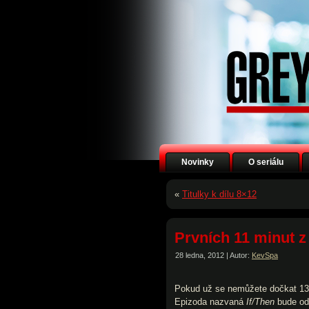
Novinky
O seriálu
«
Titulky k dílu 8×12
Prvních 11 minut z
28 ledna, 2012 | Autor:
KevSpa
Pokud už se nemůžete dočkat 13. 
Epizoda nazvaná
If/Then
bude odv