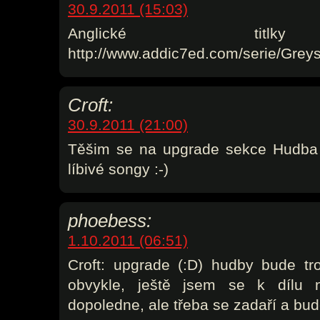
30.9.2011 (15:03)
Anglické titl
http://www.addic7ed.com/serie/Gre
Croft:
30.9.2011 (21:00)
Těšim se na upgrade sekce Hudba –
líbivé songy :-)
phoebess:
1.10.2011 (06:51)
Croft: upgrade (:D) hudby bude tr
obvykle, ještě jsem se k dílu ne
dopoledne, ale třeba se zadaří a bud