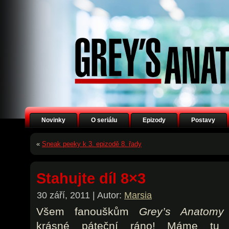
Novinky
O seriálu
Epizody
Postavy
«
Sneak peeky k 3. epizodě 8. řady
Stahujte díl 8×3
30 září, 2011 | Autor:
Marsia
Všem fanouškům
Grey’s Anatomy
krásné páteční ráno! Máme tu 