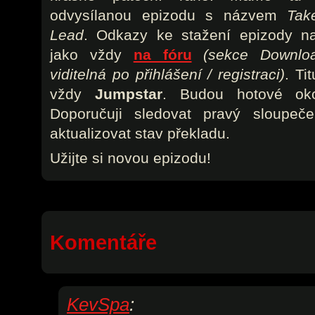
odvysílanou epizodu s názvem
Tak
Lead
. Odkazy ke stažení epizody na
jako vždy
na fóru
(sekce Downlo
viditelná po přihlášení / registraci)
. Ti
vždy
Jumpstar
. Budou hotové ok
Doporučuji sledovat pravý sloupeč
aktualizovat stav překladu.
Užijte si novou epizodu!
Komentáře
KevSpa
: