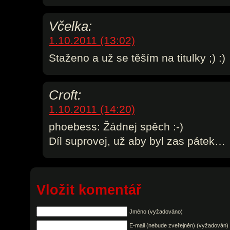
Včelka:
1.10.2011 (13:02)
Staženo a už se těším na titulky ;) :)
Croft:
1.10.2011 (14:20)
phoebess: Žádnej spěch :-)
Díl suprovej, už aby byl zas pátek…
Vložit komentář
Jméno (vyžadováno)
E-mail (nebude zveřejněn) (vyžadován)