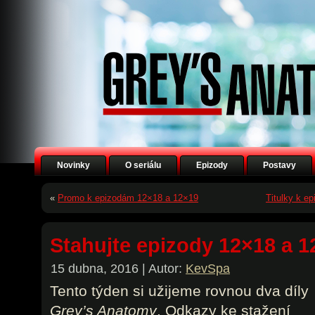
Novinky
O seriálu
Epizody
Postavy
«
Promo k epizodám 12×18 a 12×19
Titulky k e
Stahujte epizody 12×18 a 1
15 dubna, 2016 | Autor:
KevSpa
Tento týden si užijeme rovnou dva díly
Grey’s Anatomy
. Odkazy ke stažení