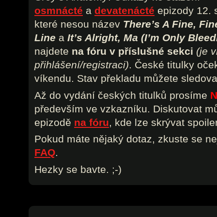
osmnácté
a
devatenácté
epizody 12. s
které nesou název
There’s A Fine, Fin
Line
a
It’s Alright, Ma (I’m Only Bleed
najdete
na fóru v příslušné sekci
(je 
přihlášení/registraci)
.
České titulky oče
víkendu. Stav překladu můžete sledova
Až do vydání českých titulků prosíme
N
především ve vzkazníku. Diskutovat mů
epizodě
na fóru
, kde lze skrývat spoile
Pokud máte nějaký dotaz, zkuste se ne
FAQ
.
Hezky se bavte. ;-)