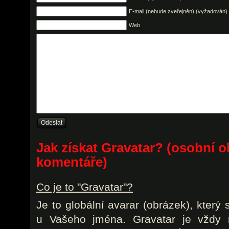
E-mail (nebude zveřejněn) (vyžadován)
Web
Jak získat Gravatar? (osobní o
komentáře)
Co je to "Gravatar"?
Je to globální avarar (obrázek), který
u Vašeho jména. Gravatar je vždy r