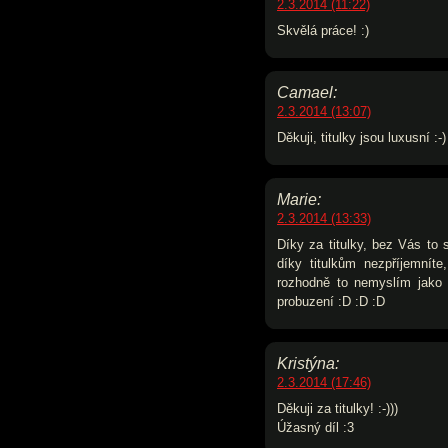
2.3.2014 (11:22)
Skvělá práce! :)
Camael:
2.3.2014 (13:07)
Děkuji, titulky jsou luxusní :-)
Marie:
2.3.2014 (13:33)
Díky za titulky, bez Vás to 
díky titulkům nezpříjemníte
rozhodně to nemyslím jako 
probuzení :D :D :D
Kristýna:
2.3.2014 (17:46)
Děkuji za titulky! :-)))
Úžasný díl :3