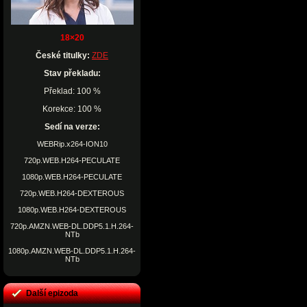
18×20
České titulky:
ZDE
Stav překladu:
Překlad: 100 %
Korekce: 100 %
Sedí na verze:
WEBRip.x264-ION10
720p.WEB.H264-PECULATE
1080p.WEB.H264-PECULATE
720p.WEB.H264-DEXTEROUS
1080p.WEB.H264-DEXTEROUS
720p.AMZN.WEB-DL.DDP5.1.H.264-
NTb
1080p.AMZN.WEB-DL.DDP5.1.H.264-
NTb
Další epizoda