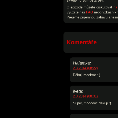
skvělému
Jumpstarovi
.
O epizodě můžete diskutovat
na
využijte náš
FAQ
nebo vzkazník v
Přejeme příjemnou zábavu a těším
Komentáře
Halamka:
2.3.2014 (08:22)
Děkuji mockrát :-)
Iveta:
2.3.2014 (08:31)
Super, moooooc děkuji :)