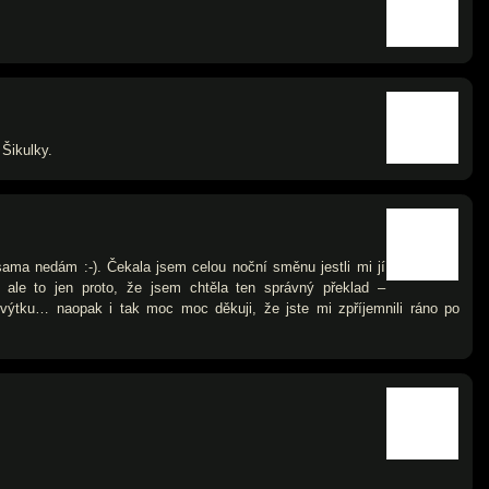
 Šikulky.
sama nedám :-). Čekala jsem celou noční směnu jestli mi jí
, ale to jen proto, že jsem chtěla ten správný překlad –
výtku… naopak i tak moc moc děkuji, že jste mi zpříjemnili ráno po