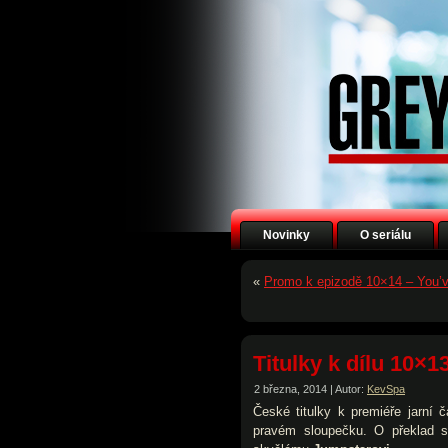
Novinky
O seriálu
«
Promo k epizodě 10×14 – You’
Titulky k dílu 10×1
2 března, 2014 | Autor:
KevSpa
České titulky k premiéře jarní 
pravém sloupečku. O překlad 