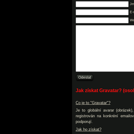
Jm
E-
W
Jak získat Gravatar? (os
Co je to "Gravatar"?
Je to globální avarar (obrázek
registrován na konkréní emailo
podporují.
Jak ho získat?