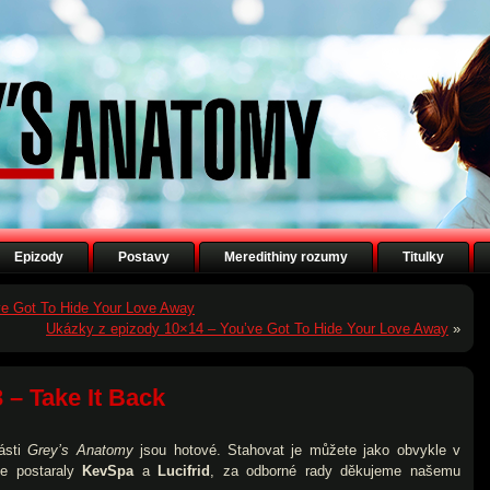
Epizody
Postavy
Meredithiny rozumy
Titulky
ve Got To Hide Your Love Away
Ukázky z epizody 10×14 – You’ve Got To Hide Your Love Away
»
3 – Take It Back
části
Grey’s Anatomy
jsou hotové. Stahovat je můžete jako obvykle v
se postaraly
KevSpa
a
Lucifrid
, za odborné rady děkujeme našemu