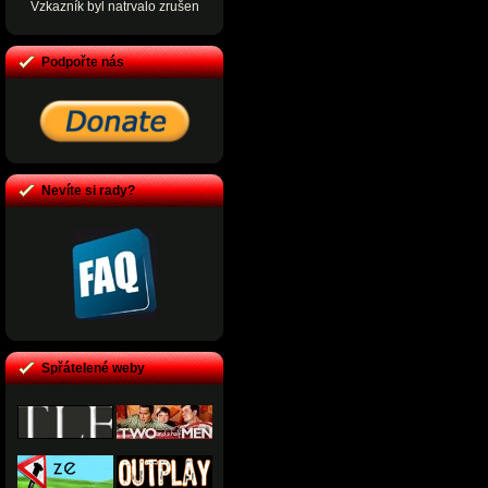
Vzkazník byl natrvalo zrušen
Podpořte nás
Nevíte si rady?
Spřátelené weby