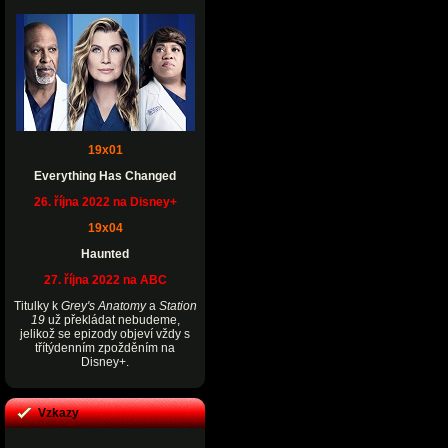
19x01
Everything Has Changed
26. října 2022 na Disney+
19x04
Haunted
27. října 2022 na ABC
Titulky k
Grey's Anatomy
a
Station
19
už překládat nebudeme,
jelikož se epizody objeví vždy s
třítýdenním zpožděním na
Disney+.
Vzkazy