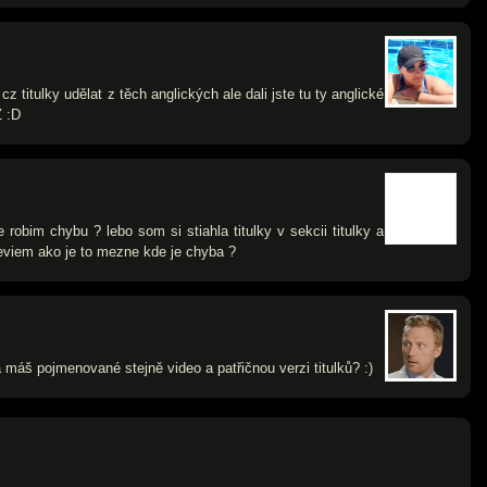
cz titulky udělat z těch anglických ale dali jste tu ty anglické
Z :D
 robim chybu ? lebo som si stiahla titulky v sekcii titulky a
eviem ako je to mezne kde je chyba ?
 máš pojmenované stejně video a patřičnou verzi titulků? :)