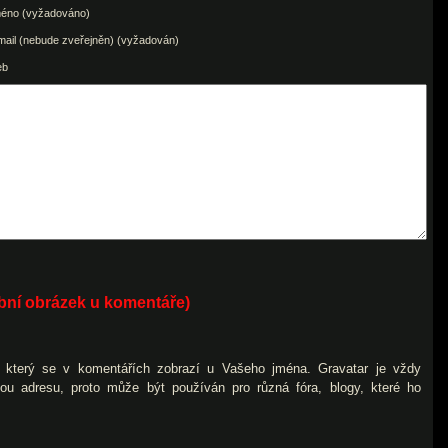
éno (vyžadováno)
mail (nebude zveřejněn) (vyžadován)
eb
obní obrázek u komentáře)
), který se v komentářích zobrazí u Vašeho jména. Gravatar je vždy
vou adresu, proto může být používán pro různá fóra, blogy, které ho