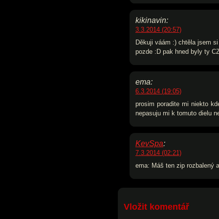
kikinavin:
3.3.2014 (20:57)
Děkuji váám :) chtěla jsem si 
pozde :D pak hned byly ty C
ema:
6.3.2014 (19:05)
prosim poradite mi niekto kde
nepasuju mi k tomuto dielu n
KevSpa
:
7.3.2014 (02:21)
ema: Máš ten zip rozbalený a
Vložit komentář