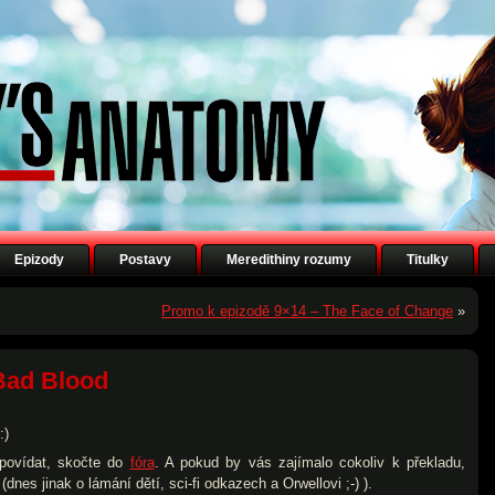
Epizody
Postavy
Meredithiny rozumy
Titulky
Promo k epizodě 9×14 – The Face of Change
»
 Bad Blood
:)
opovídat, skočte do
fóra
. A pokud by vás zajímalo cokoliv k překladu,
(dnes jinak o lámání dětí, sci-fi odkazech a Orwellovi ;-) ).