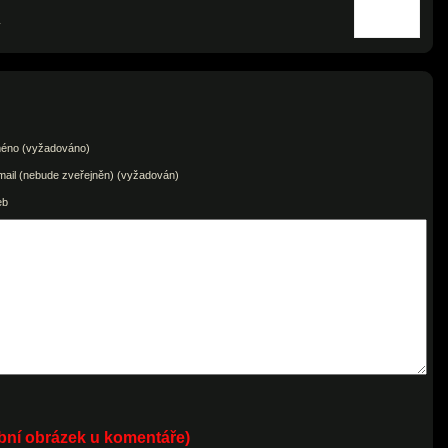
ý
éno (vyžadováno)
mail (nebude zveřejněn) (vyžadován)
eb
obní obrázek u komentáře)