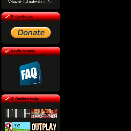
Vzkazník byl natrvalo zrušen
Podpořte nás
Nevíte si rady?
Spřátelené weby