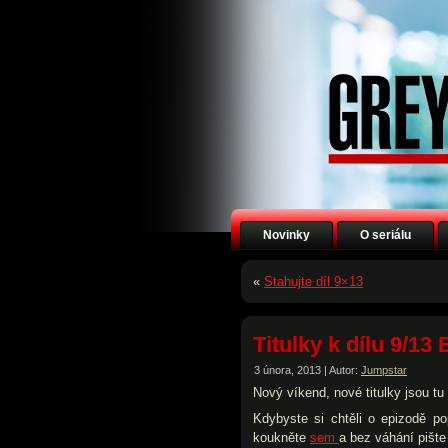
Novinky
O seriálu
«
Stahujte díl 9×13
Titulky k dílu 9/13
3 února, 2013 | Autor:
Jumpstar
Nový víkend, nové titulky jsou tu 
Kdybyste si chtěli o epizodě p
koukněte
sem
a bez váhání pište 