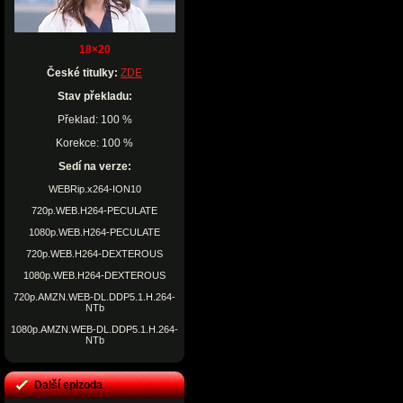
18×20
České titulky:
ZDE
Stav překladu:
Překlad: 100 %
Korekce: 100 %
Sedí na verze:
WEBRip.x264-ION10
720p.WEB.H264-PECULATE
1080p.WEB.H264-PECULATE
720p.WEB.H264-DEXTEROUS
1080p.WEB.H264-DEXTEROUS
720p.AMZN.WEB-DL.DDP5.1.H.264-
NTb
1080p.AMZN.WEB-DL.DDP5.1.H.264-
NTb
Další epizoda