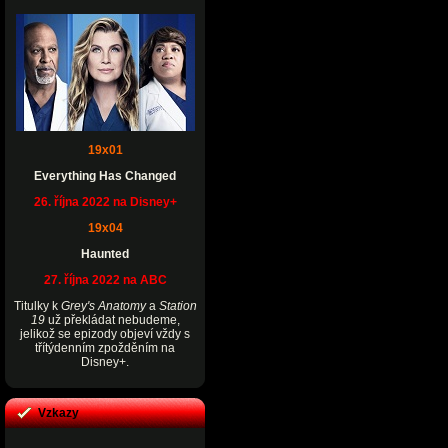
19x01
Everything Has Changed
26. října 2022 na Disney+
19x04
Haunted
27. října 2022 na ABC
Titulky k
Grey's Anatomy
a
Station
19
už překládat nebudeme,
jelikož se epizody objeví vždy s
třítýdenním zpožděním na
Disney+.
Vzkazy