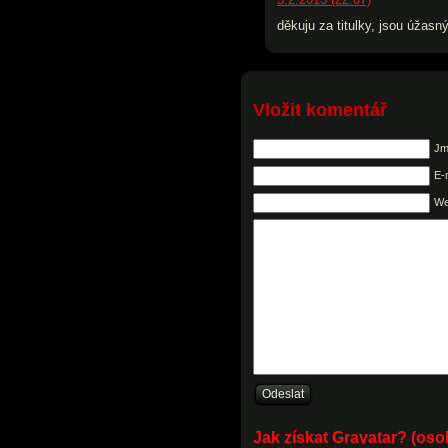
děkuju za titulky, jsou úžasn
Vložit komentář
Jm
E-
W
Jak získat Gravatar? (os