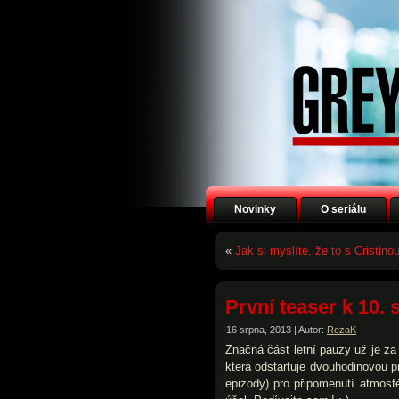
Novinky
O seriálu
«
Jak si myslíte, že to s Cristin
První teaser k 10. s
16 srpna, 2013 | Autor:
RezaK
Značná část letní pauzy už je za 
která odstartuje dvouhodinovou pr
epizody) pro připomenutí atmosfé