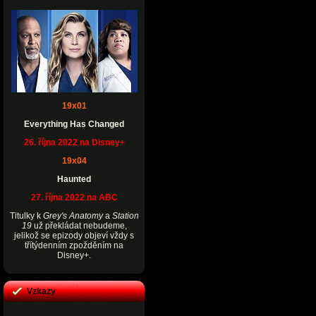
19x01
Everything Has Changed
26. října 2022 na Disney+
19x04
Haunted
27. října 2022 na ABC
Titulky k
Grey's Anatomy
a
Station
19
už překládat nebudeme,
jelikož se epizody objeví vždy s
třítýdenním zpožděním na
Disney+.
Vzkazy