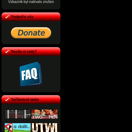
Vzkazník byl natrvalo zrušen
Podpořte nás
Nevíte si rady?
Spřátelené weby