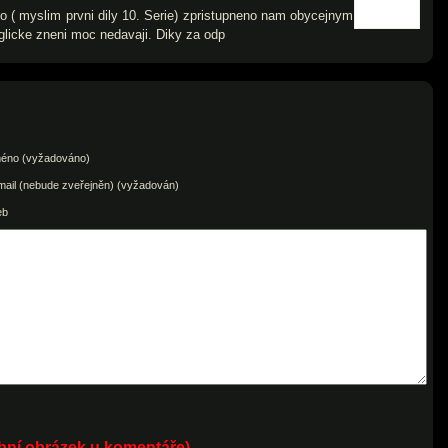
o ( myslim prvni dily 10. Serie) zpristupneno nam obycejnym
nglicke zneni moc nedavaji. Diky za odp
éno (vyžadováno)
mail (nebude zveřejněn) (vyžadován)
eb
obní obrázek u komentáře)