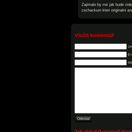
Zajimalo by me jak bude vide
cechackum kteri originalni a
Vložit komentář
Jm
E-
W
Jak získat Gravatar? (os