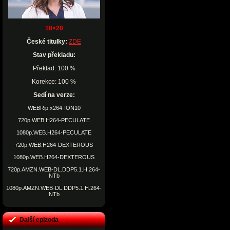
18×20
České titulky:
ZDE
Stav překladu:
Překlad: 100 %
Korekce: 100 %
Sedí na verze:
WEBRip.x264-ION10
720p.WEB.H264-PECULATE
1080p.WEB.H264-PECULATE
720p.WEB.H264-DEXTEROUS
1080p.WEB.H264-DEXTEROUS
720p.AMZN.WEB-DL.DDP5.1.H.264-
NTb
1080p.AMZN.WEB-DL.DDP5.1.H.264-
NTb
Další epizoda