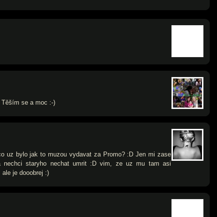
) Těším se a moc :-)
o co uz bylo jak to muzou vydavat za Promo? :D Jen mi zase
a nechci staryho nechat umrit :D vim, ze uz mu tam asi
 ale je dooobrej :)