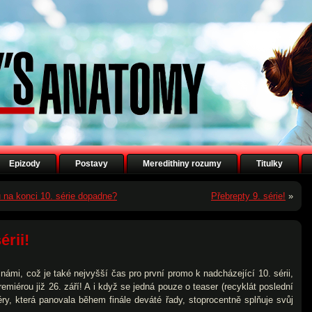
Epizody
Postavy
Meredithiny rozumy
Titulky
ou na konci 10. série dopadne?
Přebrepty 9. série!
»
érii!
námi, což je také nejvyšší čas pro první promo k nadcházející 10. sérii,
emiérou již 26. září! A i když se jedná pouze o teaser (recyklát poslední
ry, která panovala během finále deváté řady, stoprocentně splňuje svůj