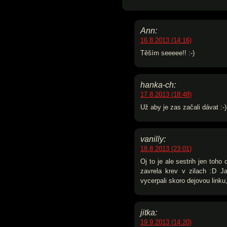
Ann:
16.8.2013 (14:16)
Těším seeeee!! :-)
hanka-ch:
17.8.2013 (18:48)
Už aby je zas začali dávat :-
vanilly:
18.8.2013 (23:01)
Oj to je ale sestrih jen toh
zavrela krev v zilach :D J
vycerpali skoro dejovou linku,
jitka:
19.9.2013 (14:20)