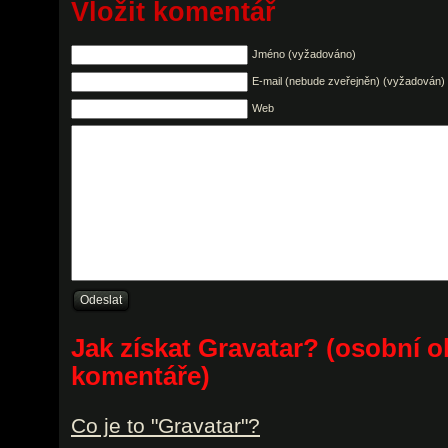
Vložit komentář
Jméno (vyžadováno)
E-mail (nebude zveřejněn) (vyžadován)
Web
Jak získat Gravatar? (osobní o
komentáře)
Co je to "Gravatar"?