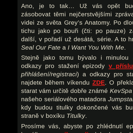
Ano, je to tak… Už vás opět b
zásobovat těmi nejčerstvějšími zpráv
videi ze světa Grey’s Anatomy. Po dl
tichu jako po bouři (čti: po pauze) 
další, v pořadí už desátá, série. A to
Seal Our Fate
a
I Want You With Me
.
Stejně jako tomu bývalo i minulou 
odkazy pro stažení epizody
v přísl
přihlášení/registraci
) a odkazy pro st
najdete během víkendu
ZDE
. O překl
starat vám určitě dobře známé
KevSp
našeho seriálového matadora
Jumpsta
kdy budou titulky dokončené vás bu
straně v boxíku
Titulky
.
Prosíme vás, abyste po zhlédnutí e