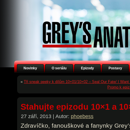
Novinky
O seriálu
Epizody
Postavy
«
Tři sneak peeky k dílům 10×01/10×02 – Seal Our Fate/ I Want
Promo k epiz
Stahujte epizodu 10×1 a 10
27 září, 2013 | Autor:
phoebess
Zdravíčko, fanouškové a fanynky Grey’