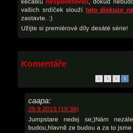
kecálku
nespoilerovali
, dokud nebudou
vašich srdíček slouží
tato diskuze n
zastavte. :)
Užijte si premiérové díly desáté série!
Komentáře
«
1
2
3
caapa:
29.9.2013 (19:38)
Jumpstare nedej se;)Nám nezá
budou,hlavně ze budou a za to jsme t