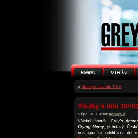
Novinky
O seriálu
«
Stahujte epizodu 10×3
Titulky k dílu 10×0
5 října, 2013 | Autor:
medicka01
Všichni fanoušci
Grey’s Anato
Crying Mercy
, je hotový. Česk
nezapomeňte podělit s ostatním