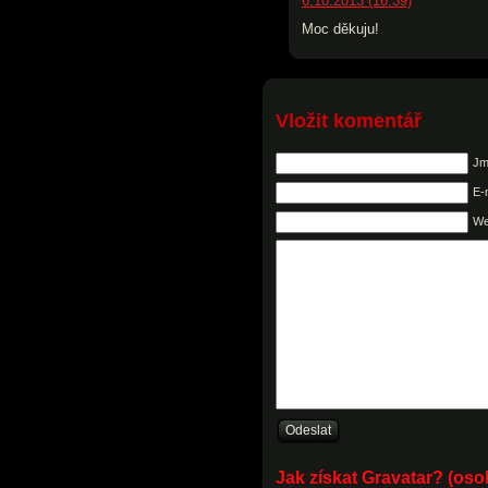
6.10.2013 (16:39)
Moc děkuju!
Vložit komentář
Jm
E-
W
Jak získat Gravatar? (os