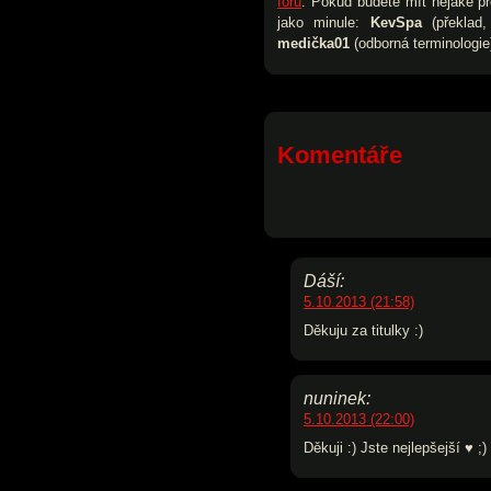
fóru
. Pokud budete mít nějaké p
jako minule:
KevSpa
(překlad,
medička01
(odborná terminologie
Komentáře
Dáší:
5.10.2013 (21:58)
Děkuju za titulky :)
nuninek:
5.10.2013 (22:00)
Děkuji :) Jste nejlepšejší ♥ ;)