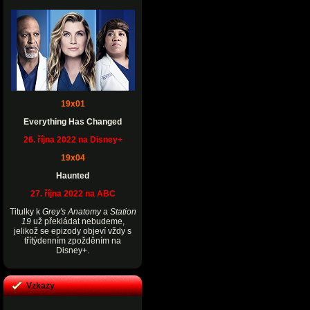
19x01
Everything Has Changed
26. října 2022 na Disney+
19x04
Haunted
27. října 2022 na ABC
Titulky k
Grey's Anatomy
a
Station
19
už překládat nebudeme,
jelikož se epizody objeví vždy s
třítýdenním zpožděním na
Disney+.
Vzkazy