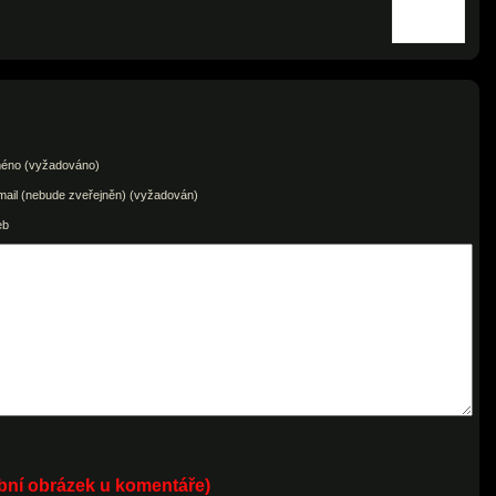
éno (vyžadováno)
mail (nebude zveřejněn) (vyžadován)
eb
obní obrázek u komentáře)