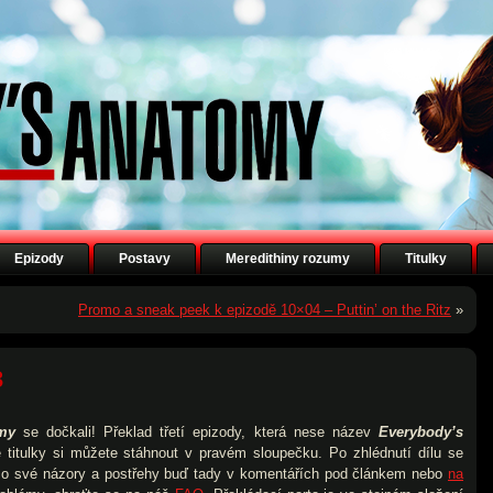
Epizody
Postavy
Meredithiny rozumy
Titulky
Promo a sneak peek k epizodě 10×04 – Puttin’ on the Ritz
»
3
my
se dočkali! Překlad třetí epizody, která nese název
Everybody’s
é titulky si můžete stáhnout v pravém sloupečku. Po zhlédnutí dílu se
i o své názory a postřehy buď tady v komentářích pod článkem nebo
na