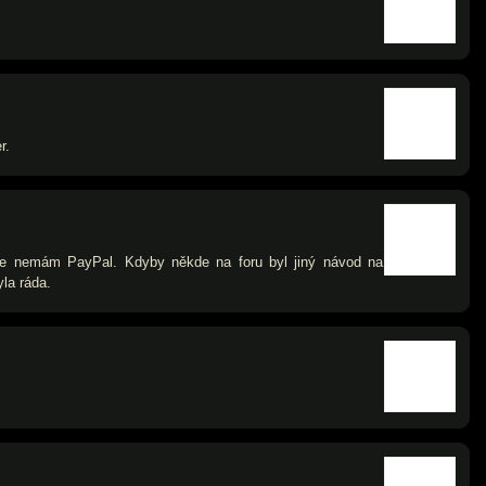
r.
le nemám PayPal. Kdyby někde na foru byl jiný návod na
yla ráda.