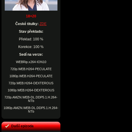
18×20
České titulky:
ZDE
Stav překladu:
Překlad: 100 %
Korekce: 100 %
Sedí na verze:
WEBRip.x264-ION10
720p.WEB.H264-PECULATE
1080p.WEB.H264-PECULATE
720p.WEB.H264-DEXTEROUS
1080p.WEB.H264-DEXTEROUS
720p.AMZN.WEB-DL.DDP5.1.H.264-
NTb
1080p.AMZN.WEB-DL.DDP5.1.H.264-
NTb
Další epizoda