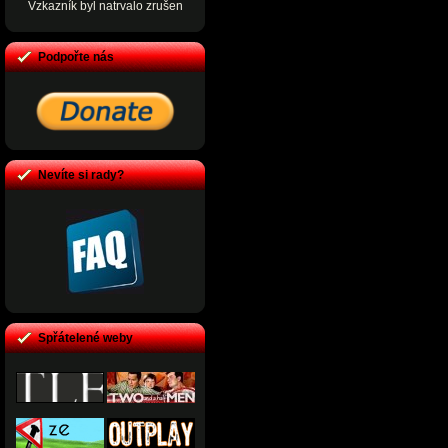
Vzkazník byl natrvalo zrušen
Podpořte nás
Nevíte si rady?
Spřátelené weby