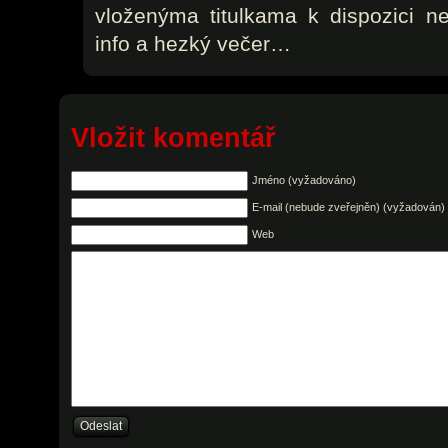
vloženýma titulkama k dispozici n
info a hezký večer…
Vložit komentář
Jméno (vyžadováno)
E-mail (nebude zveřejněn) (vyžadován)
Web