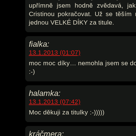
upřímně jsem hodně zvědavá, j
Cristinou pokračovat. Už se těším n
jednou VELKÉ DÍKY za titule.
fialka:
13.1.2013 (01:07)
moc moc díky… nemohla jsem se do
:-)
halamka:
13.1.2013 (07:42)
Moc děkuji za titulky :-)))))
kráčmera: