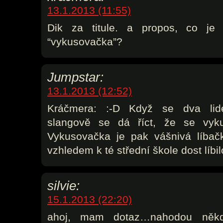
13.1.2013 (11:55)
Dik za titule. a propos, co je 
“vykusovačka”?
Jumpstar:
13.1.2013 (12:52)
Kráčmera: :-D Když se dva lidé
slangově se dá říct, že se vyku
Vykusovačka je pak vášnivá líbač
vzhledem k té střední škole dost líbil
silvie:
15.1.2013 (22:20)
ahoj, mam dotaz…nahodou někd