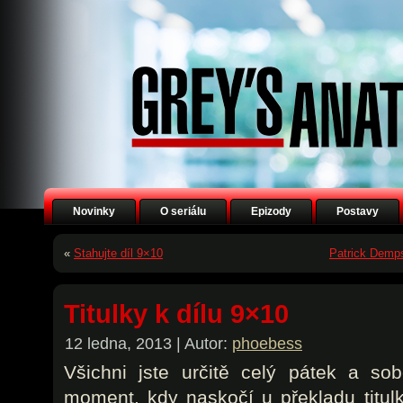
Novinky
O seriálu
Epizody
Postavy
«
Stahujte díl 9×10
Patrick Demp
Titulky k dílu 9×10
12 ledna, 2013 | Autor:
phoebess
Všichni jste určitě celý pátek a sob
moment, kdy naskočí u překladu titul