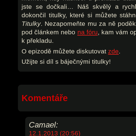
jste se dočkali… Náš skvělý a rych
dokončil titulky, které si můžete stá
Titulky
. Nezapomeňte mu za ně poděkov
pod článkem nebo
na fóru
, kam vám o
k překladu.
O epizodě můžete diskutovat
zde
.
Užijte si díl s báječnými titulky!
Komentáře
Camael:
12.1.2013 (20:56)