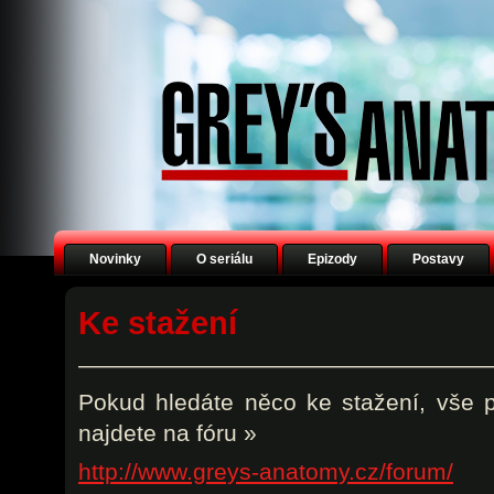
Novinky
O seriálu
Epizody
Postavy
Ke stažení
——————————————————
Pokud hledáte něco ke stažení, vše 
najdete na fóru »
http://www.greys-anatomy.cz/forum/