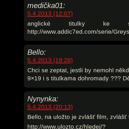
medička01:
5.4.2013 (12:07)
anglické titulky ke s
http://www.addic7ed.com/serie/Gre
Bello:
5.4.2013 (19:28)
Chci se zeptat, jestli by nemohl někd
9×19 i s titulkama dohromady ??? Dě
Nynynka:
5.4.2013 (20:13)
Bello, na uložto je zvlášť film, zvlášť t
http://www.ulozto.cz/hledej/?