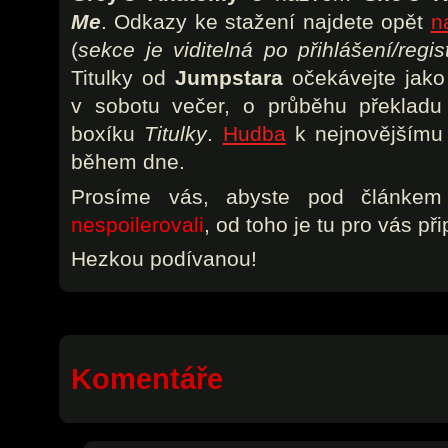
Me
. Odkazy ke stažení najdete opět
n
(
sekce je viditelná po přihlášení/regis
Titulky od
Jumpstara
očekávejte jako
v sobotu večer, o průběhu překladu
boxíku
Titulky
.
Hudba
k nejnovějšímu 
během dne.
Prosíme vás, abyste pod článkem
nespoilerovali
, od toho je tu pro vás p
Hezkou podívanou!
Komentáře