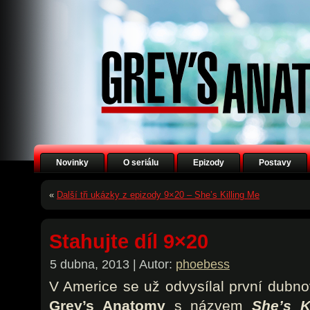
Novinky
O seriálu
Epizody
Postavy
«
Další tři ukázky z epizody 9×20 – She’s Killing Me
Stahujte díl 9×20
5 dubna, 2013 | Autor:
phoebess
V Americe se už odvysílal první dubno
Grey’s Anatomy
s názvem
She’s Ki