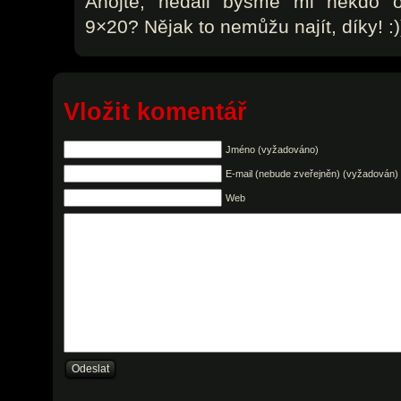
Ahojte, nedali bysme mi někdo 
9×20? Nějak to nemůžu najít, díky! :)
Vložit komentář
Jméno (vyžadováno)
E-mail (nebude zveřejněn) (vyžadován)
Web