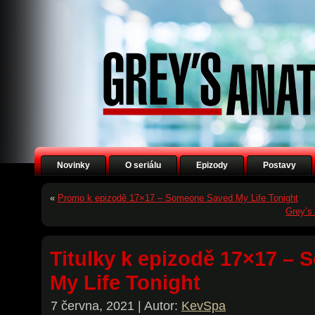
Novinky
O seriálu
Epizody
Postavy
«
Promo k epizodě 17×17 – Someone Saved My Life Tonight
Grey’s 
Titulky k epizodě 17×17 –
My Life Tonight
7 června, 2021 | Autor:
KevSpa