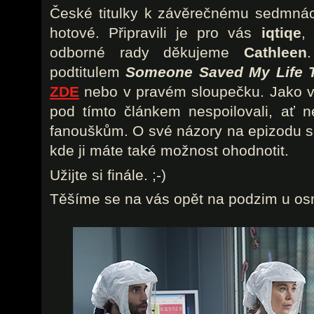
České titulky k závěrečnému sedmnáct
hotové. Připravili je pro vás
iqtiqe
odborné rady děkujeme
Cathleen
podtitulem
Someone Saved My Life T
ZDE
nebo v pravém sloupečku. Jako v
pod tímto článkem nespoilovali, ať n
fanouškům. O své názory na epizodu s
kde ji máte také možnost ohodnotit.
Užijte si finále. ;-)
Těšíme se na vás opět na podzim u os